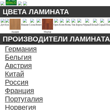
ЦВЕТА ЛАМИНАТА
Дуб
Бук
Вишня
Сосна
Венге
Орех
Клен
Ясень
Тик
Береза
Чёрный
Белый
Серый
Пли
Акация
Мербау
ПРОИЗВОДИТЕЛИ ЛАМИНАТА
Германия
Бельгия
Австрия
Китай
Россия
Франция
Португалия
Норвегия