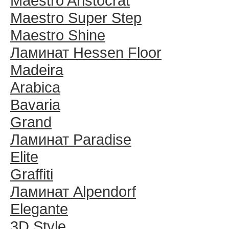
Maestro Aristocrat
Maestro Super Step
Maestro Shine
Ламинат Hessen Floor
Madeira
Arabica
Bavaria
Grand
Ламинат Paradise
Elite
Graffiti
Ламинат Alpendorf
Elegante
3D Style