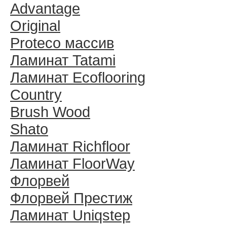
Advantage
Original
Proteco массив
Ламинат Tatami
Ламинат Ecoflooring
Country
Brush Wood
Shato
Ламинат Richfloor
Ламинат FloorWay
Флорвей
Флорвей Престиж
Ламинат Uniqstep