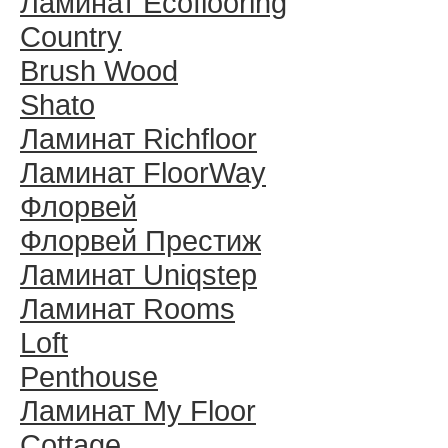
Ламинат Ecoflooring
Country
Brush Wood
Shato
Ламинат Richfloor
Ламинат FloorWay
Флорвей
Флорвей Престиж
Ламинат Uniqstep
Ламинат Rooms
Loft
Penthouse
Ламинат My Floor
Cottage