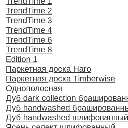
TrendTime 1
TrendTime 2
TrendTime 3
TrendTime 4
TrendTime 6
TrendTime 8
Edition 1
Паркетная доска Haro
Паркетная доска Timberwise
Однополосная
Дуб dark collection браширова
Дуб handwashed брашированн
Дуб handwashed шлифованны
Ясень селект шлифованный