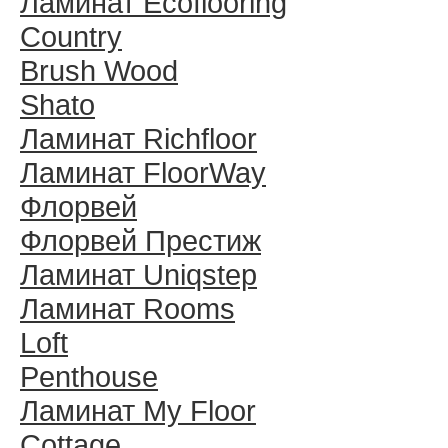
Ламинат Ecoflooring
Country
Brush Wood
Shato
Ламинат Richfloor
Ламинат FloorWay
Флорвей
Флорвей Престиж
Ламинат Uniqstep
Ламинат Rooms
Loft
Penthouse
Ламинат My Floor
Cottage