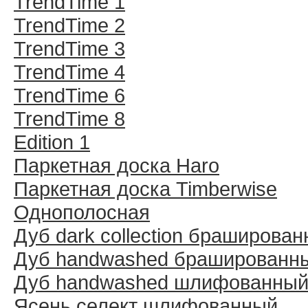
TrendTime 1
TrendTime 2
TrendTime 3
TrendTime 4
TrendTime 6
TrendTime 8
Edition 1
Паркетная доска Haro
Паркетная доска Timberwise
Однополосная
Дуб dark collection браширова
Дуб handwashed брашированн
Дуб handwashed шлифованны
Ясень селект шлифованный