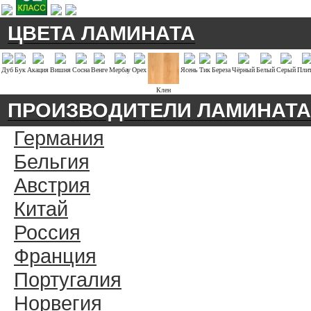
ЦВЕТА ЛАМИНАТА
Дуб
Бук
Акация
Вишня
Сосна
Венге
Мербау
Орех
Ясень
Тик
Береза
Чёрный
Белый
Серый
Плит
Клен
ПРОИЗВОДИТЕЛИ ЛАМИНАТА
Германия
Бельгия
Австрия
Китай
Россия
Франция
Португалия
Норвегия