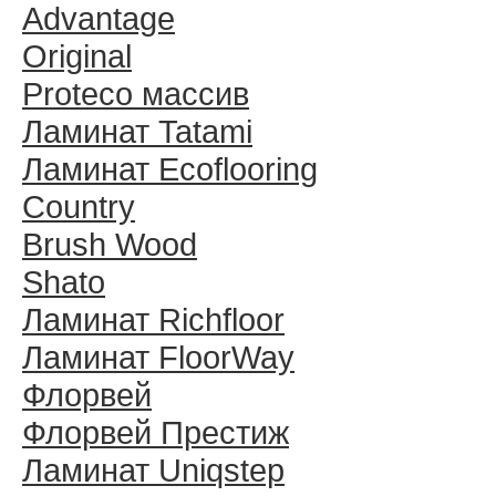
Advantage
Original
Proteco массив
Ламинат Tatami
Ламинат Ecoflooring
Country
Brush Wood
Shato
Ламинат Richfloor
Ламинат FloorWay
Флорвей
Флорвей Престиж
Ламинат Uniqstep