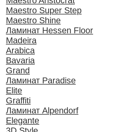
Maestro Aristocrat
Maestro Super Step
Maestro Shine
Ламинат Hessen Floor
Madeira
Arabica
Bavaria
Grand
Ламинат Paradise
Elite
Graffiti
Ламинат Alpendorf
Elegante
3D Style