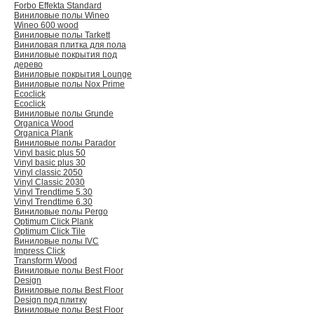
Forbo Effekta Standard
Виниловые полы Wineo
Wineo 600 wood
Виниловые полы Tarkett
Виниловая плитка для пола
Виниловые покрытия под
дерево
Виниловые покрытия Lounge
Виниловые полы Nox Prime
Ecoclick
Ecoclick
Виниловые полы Grunde
Organica Wood
Organica Plank
Виниловые полы Раrador
Vinyl basic plus 50
Vinyl basic plus 30
Vinyl classic 2050
Vinyl Classic 2030
Vinyl Trendtime 5.30
Vinyl Trendtime 6.30
Виниловые полы Pergo
Optimum Click Plank
Optimum Click Tile
Виниловые полы IVC
Impress Click
Transform Wood
Виниловые полы Best Floor
Design
Виниловые полы Best Floor
Design под плитку
Виниловые полы Best Floor