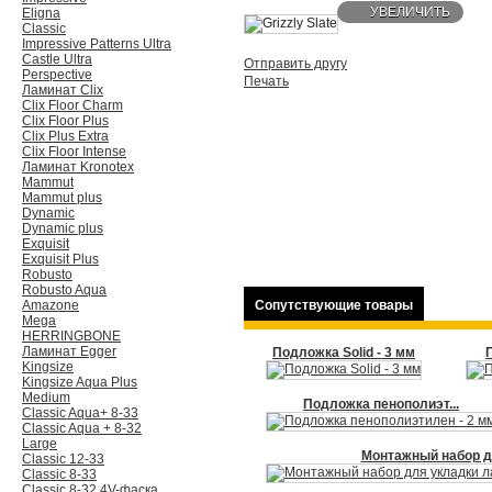
УВЕЛИЧИТЬ
Eligna
Classic
Impressive Patterns Ultra
Castle Ultra
Отправить другу
Perspective
Печать
Ламинат Clix
Clix Floor Charm
Clix Floor Plus
Clix Plus Extra
Clix Floor Intense
Ламинат Kronotex
Mammut
Mammut plus
Dynamic
Dynamic plus
Exquisit
Exquisit Plus
Robusto
Robusto Aqua
Amazone
Сопутствующие товары
Mega
HERRINGBONE
Ламинат Egger
Подложка Solid - 3 мм
Kingsize
Kingsize Aqua Plus
Medium
Подложка пенополиэт...
Classic Aqua+ 8-33
Classic Aqua + 8-32
Large
Монтажный набор дл
Classic 12-33
Classic 8-33
Classic 8-32 4V-фаска