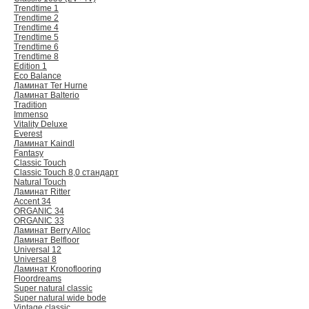
Trendtime 1
Trendtime 2
Trendtime 4
Trendtime 5
Trendtime 6
Trendtime 8
Edition 1
Eco Balance
Ламинат Ter Hurne
Ламинат Balterio
Tradition
Immenso
Vitality Deluxe
Everest
Ламинат Kaindl
Fantasy
Classic Touch
Classic Touch 8,0 стандарт
Natural Touch
Ламинат Ritter
Accent 34
ORGANIC 34
ORGANIC 33
Ламинат Berry Alloc
Ламинат Belfloor
Universal 12
Universal 8
Ламинат Kronoflooring
Floordreams
Super natural classic
Super natural wide bode
Vintage classic