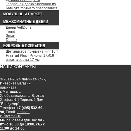
Дизайнерские цвета
Террасная доска Sherwood из
бамбука горячего прессования
МОДУЛЬНЫЙ ПАРКЕТ
МЕЖКОМНАТНЫЕ ДВЕРИ
Двери VellDoris
Trend
Smart
Duplex
КОВРОВЫЕ ПОКРЫТИЯ
Щетинистое покрытие FinnTurf
FinnTurf Plus | Рулоны 17х0,9
высота ворма 17 мм
НАШИ КОНТАКТЫ
© 2011-2024 Ламинат-Клик,
Интернет магазин
ламината
г. Мытищи, ул.
Хлебозаводская д. 6, этаж
2, офис №1 Торговый Дом
"Владимир"
Телефон:
+7 (495) 532-69-
98
, Email:
laminat-
click@mail.ru
Мы работаем для Вас
пн.-
пт.- с 10:00 до 18:00, сб.- с
11:00 до 14:00.