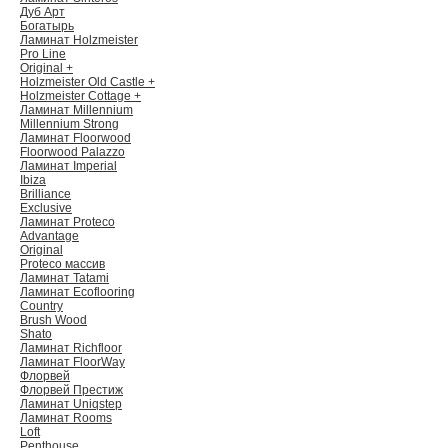
Дуб Арт
Богатырь
Ламинат Holzmeister
Pro Line
Original +
Holzmeister Old Castle +
Holzmeister Cottage +
Ламинат Millennium
Millennium Strong
Ламинат Floorwood
Floorwood Palazzo
Ламинат Imperial
Ibiza
Brilliance
Exclusive
Ламинат Proteco
Advantage
Original
Proteco массив
Ламинат Tatami
Ламинат Ecoflooring
Country
Brush Wood
Shato
Ламинат Richfloor
Ламинат FloorWay
Флорвей
Флорвей Престиж
Ламинат Uniqstep
Ламинат Rooms
Loft
Penthouse