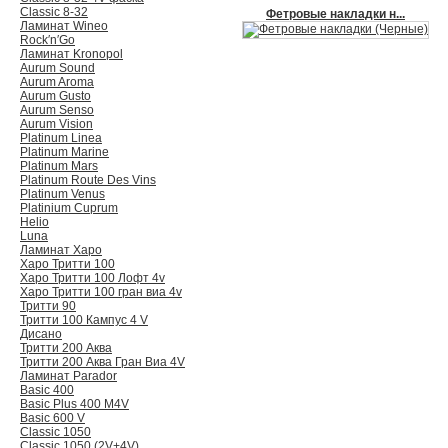
Classic 8-32
Фетровые накладки н...
Ламинат Wineo
Rock′n′Go
Ламинат Kronopol
Aurum Sound
Aurum Aroma
Aurum Gusto
Aurum Senso
Aurum Vision
Platinum Linea
Platinum Marine
Platinum Mars
Platinum Route Des Vins
Platinum Venus
Platinium Cuprum
Helio
Luna
Ламинат Харо
Харо Тритти 100
Харо Тритти 100 Лофт 4v
Харо Тритти 100 гран виа 4v
Тритти 90
Тритти 100 Кампус 4 V
Дисано
Тритти 200 Аква
Тритти 200 Аква Гран Виа 4V
Ламинат Parador
Basic 400
Basic Plus 400 M4V
Basic 600 V
Classic 1050
Classic 1050 (2V+4V)