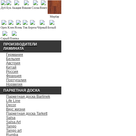
Дуб
Бук
Акация
Вишня
Сосна
Венге
Мербау
Орех
Клен
Ясень
Тик
Береза
Чёрный
Белый
Серый
Плитка
ПРОИЗВОДИТЕЛИ
ЛАМИНАТА
Германия
Бельгия
Австрия
Китай
Россия
Франция
Португалия
Норвегия
ПАРКЕТНАЯ ДОСКА
Паркетная доска Barlinek
Life Line
Decor
Вкус жизни
Паркетная доска Tarkett
Salsa
Salsa Art
Tango
Tango art
Rumba