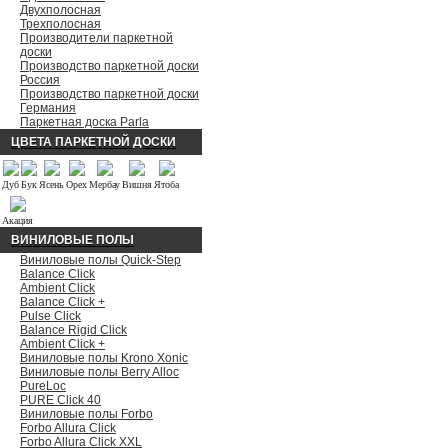
Двухполосная
Трехполосная
Производители паркетной
доски
Производство паркетной доски
Россия
Производство паркетной доски
Германия
Паркетная доска Parla
ЦВЕТА ПАРКЕТНОЙ ДОСКИ
Дуб
Бук
Ясень
Орех
Мербау
Вишня
Ятоба
Акация
ВИНИЛОВЫЕ ПОЛЫ
Виниловые полы Quick-Step
Balance Click
Ambient Click
Balance Click +
Pulse Click
Balance Rigid Click
Ambient Click +
Виниловые полы Krono Xonic
Виниловые полы Berry Alloc
PureLoc
PURE Click 40
Виниловые полы Forbo
Forbo Allura Click
Forbo Allura Click XXL