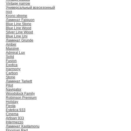
Vintage narrow
Универсальный всесезонный
пол
Krono xtreme
Ламинат Falquon
Blue Line Stone
Blue Line Wood
Silver Line Wood
Blue Line Uni
Ламинат Grunde
Amber
Massive
Admiral Lux
Solid
Fusion
Exotica
Harmony
Carbon
Stone
Ламинат Tarkett
Pilot
Navigator
Woodstock Family
Robinson Premium
Holiday
Fiesta
Estetica 933
Cinema
Artisan 933
Intermezzo
Ламинат Kastamonu
Floorpan Red