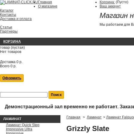
Главная
Корзина:
(Пусто)
О магазине
Ваш аккаунт
Каталог
Магазин 
Контакты
Доставка и оплата
Мы работаем для 
Статьи
Партнеры
КОРЗИНА
товар
(пустая)
Нет товаров
Доставка
0 р.
Всего
0 р.
Оформить
Демонстрационный зал временно не работает.
Заказ
Главная
>
Ламинат
>
Ламинат Falquo
ЛАМИНАТ
Ламинат Quick Step
Grizzly Slate
Impressive Ultra
Impressive