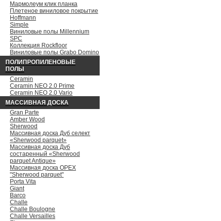
Мармолеум клик планка
Плетеное виниловое покрытие
Hoffmann
Simple
Виниловые полы Millennium
SPC
Коллекция Rockfloor
Виниловые полы Grabo Domino
ПОЛИПРОПИЛЕНОВЫЕ
ПОЛЫ
Ceramin
Ceramin NEO 2.0 Prime
Ceramin NEO 2.0 Vario
МАССИВНАЯ ДОСКА
Gran Parte
Amber Wood
Sherwood
Массивная доска Дуб селект
«Sherwood parquet»
Массивная доска Дуб
состаренный «Sherwood
parquet Antique»
Массивная доска ОРЕХ
"Sherwood parquet"
Porta Vita
Giant
Barco
Challe
Challe Boulogne
Challe Versailles