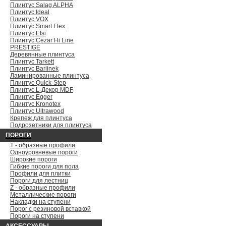
Плинтус Salag ALPHA
Плинтус Ideal
Плинтус VOX
Плинтус Smart Flex
Плинтус Elsi
Плинтус Cezar Hi Line
PRESTIGE
Деревянные плинтуса
Плинтус Tarkett
Плинтус Barlinek
Ламинированные плинтуса
Плинтус Quick-Step
Плинтус L-Декор MDF
Плинтус Egger
Плинтус Kronotex
Плинтус Ultrawood
Крепеж для плинтуса
Подрозетники для плинтуса
ПОРОГИ
Т - образные профили
Одноуровневые пороги
Широкие пороги
Гибкие пороги для пола
Профили для плитки
Пороги для лестниц
Z - образные профили
Металлические пороги
Накладки на ступени
Порог с резиновой вставкой
Пороги на ступени