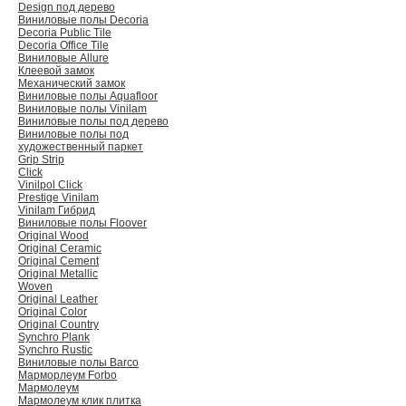
Design под дерево
Виниловые полы Decoria
Decoria Public Tile
Decoria Office Tile
Виниловые Allure
Клеевой замок
Механический замок
Виниловые полы Aquafloor
Виниловые полы Vinilam
Виниловые полы под дерево
Виниловые полы под
художественный паркет
Grip Strip
Click
Vinilpol Click
Prestige Vinilam
Vinilam Гибрид
Виниловые полы Floover
Original Wood
Original Ceramic
Original Cement
Original Metallic
Woven
Original Leather
Original Color
Original Country
Synchro Plank
Synchro Rustic
Виниловые полы Barco
Марморлеум Forbo
Мармолеум
Мармолеум клик плитка