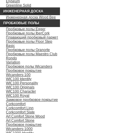
Elyseum
Greenline Solid
ИНЖЕНЕРНАЯ ДОСКА
Инженерная доска Wood Bee
ПРОБКОВЫЕ ПОЛЫ
Пробковые полы Egger
Пробковые полы IberCork
Плавающий пробковый паркет
Пробковые полы Floor Step
Basic
Пробковые полы Granorte
Пробковые полы Maestro Club
Rondo
Variation
Пробковое полы Wicanders
Пробковое покрытие
Wicanders-100
WIC100 Identity
WIC100 Personality
WIC100 Originals
WIC100 Character
WIC100 Royal
Замковое пробковое покрытие
Сorkcomfort
Сorkcomfort Linn
Сorkcomfort Slate
Art Comfort Stone Wood
Art Comfort Stone
Пробковое покрытие
Wicanders-1000