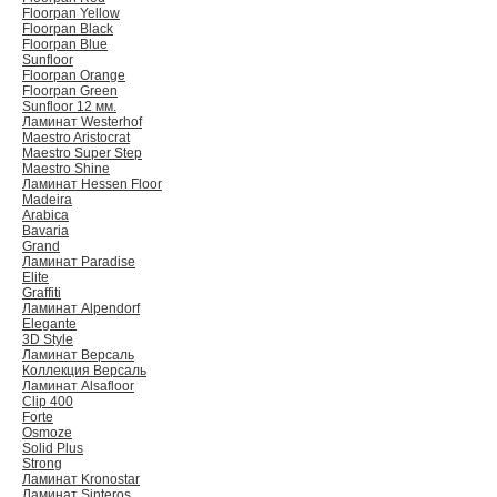
Floorpan Yellow
Floorpan Black
Floorpan Blue
Sunfloor
Floorpan Orange
Floorpan Green
Sunfloor 12 мм.
Ламинат Westerhof
Maestro Aristocrat
Maestro Super Step
Maestro Shine
Ламинат Hessen Floor
Madeira
Arabica
Bavaria
Grand
Ламинат Paradise
Elite
Graffiti
Ламинат Alpendorf
Elegante
3D Style
Ламинат Версаль
Коллекция Версаль
Ламинат Alsafloor
Clip 400
Forte
Osmoze
Solid Plus
Strong
Ламинат Kronostar
Ламинат Sinteros