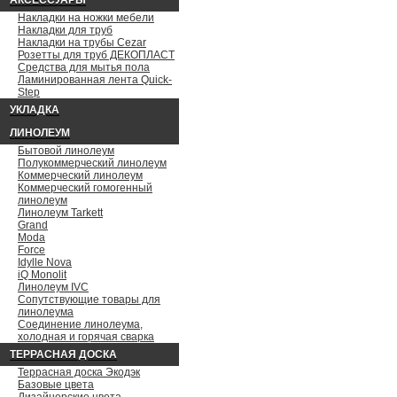
АКСЕССУАРЫ
Накладки на ножки мебели
Накладки для труб
Накладки на трубы Cezar
Розетты для труб ДЕКОПЛАСТ
Средства для мытья пола
Ламинированная лента Quick-
Step
УКЛАДКА
ЛИНОЛЕУМ
Бытовой линолеум
Полукоммерческий линолеум
Коммерческий линолеум
Коммерческий гомогенный
линолеум
Линолеум Tarkett
Grand
Moda
Force
Idylle Nova
iQ Monolit
Линолеум IVC
Сопутствующие товары для
линолеума
Соединение линолеума,
холодная и горячая сварка
ТЕРРАСНАЯ ДОСКА
Террасная доска Экодэк
Базовые цвета