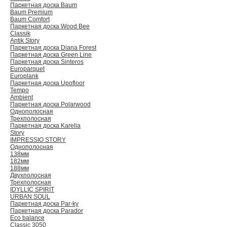
Паркетная доска Baum
Baum Premium
Baum Comfort
Паркетная доска Wood Bee
Classik
Antik Story
Паркетная доска Diana Forest
Паркетная доска Green Line
Паркетная доска Sinteros
Europarquet
Europlank
Паркетная доска Upofloor
Tempo
Ambient
Паркетная доска Polarwood
Однополосная
Трехполосная
Паркетная доска Karelia
Story
IMPRESSIO STORY
Однополосная
138мм
182мм
188мм
Двухполосная
Трехполосная
IDYLLIC SPIRIT
URBAN SOUL
Паркетная доска Par-ky
Паркетная доска Parador
Eco balance
Classic 3050