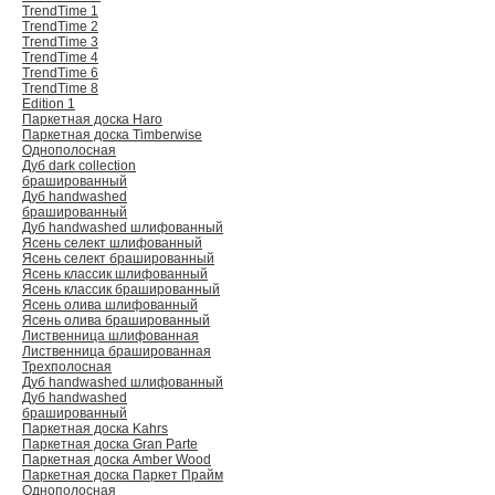
TrendTime 1
TrendTime 2
TrendTime 3
TrendTime 4
TrendTime 6
TrendTime 8
Edition 1
Паркетная доска Haro
Паркетная доска Timberwise
Однополосная
Дуб dark collection
брашированный
Дуб handwashed
брашированный
Дуб handwashed шлифованный
Ясень селект шлифованный
Ясень селект брашированный
Ясень классик шлифованный
Ясень классик брашированный
Ясень олива шлифованный
Ясень олива брашированный
Лиственница шлифованная
Лиственница брашированная
Трехполосная
Дуб handwashed шлифованный
Дуб handwashed
брашированный
Паркетная доска Kahrs
Паркетная доска Gran Parte
Паркетная доска Amber Wood
Паркетная доска Паркет Прайм
Однополосная