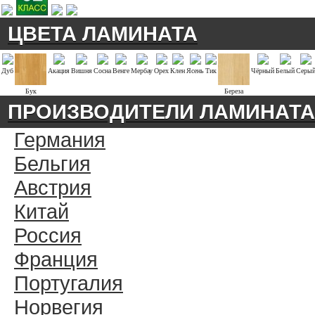
ЦВЕТА ЛАМИНАТА
Дуб
Акация
Вишня
Сосна
Венге
Мербау
Орех
Клен
Ясень
Тик
Чёрный
Белый
Серы
Бук
Береза
ПРОИЗВОДИТЕЛИ ЛАМИНАТА
Германия
Бельгия
Австрия
Китай
Россия
Франция
Португалия
Норвегия