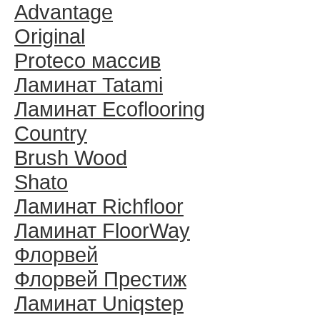
Advantage
Original
Proteco массив
Ламинат Tatami
Ламинат Ecoflooring
Country
Brush Wood
Shato
Ламинат Richfloor
Ламинат FloorWay
Флорвей
Флорвей Престиж
Ламинат Uniqstep