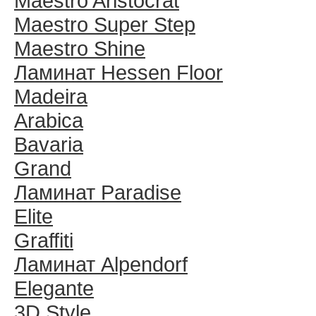
Maestro Aristocrat
Maestro Super Step
Maestro Shine
Ламинат Hessen Floor
Madeira
Arabica
Bavaria
Grand
Ламинат Paradise
Elite
Graffiti
Ламинат Alpendorf
Elegante
3D Style