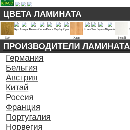
ЦВЕТА ЛАМИНАТА
Бук
Акация
Вишня
Сосна
Венге
Мербау
Орех
Ясень
Тик
Береза
Чёрный
Дуб
Клен
Белый
ПРОИЗВОДИТЕЛИ ЛАМИНАТА
Германия
Бельгия
Австрия
Китай
Россия
Франция
Португалия
Норвегия