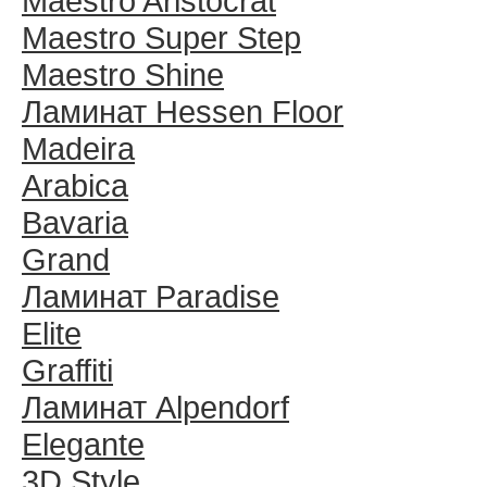
Maestro Aristocrat
Maestro Super Step
Maestro Shine
Ламинат Hessen Floor
Madeira
Arabica
Bavaria
Grand
Ламинат Paradise
Elite
Graffiti
Ламинат Alpendorf
Elegante
3D Style