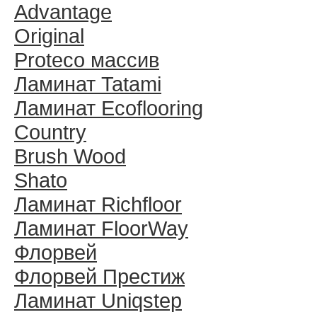
Advantage
Original
Proteco массив
Ламинат Tatami
Ламинат Ecoflooring
Country
Brush Wood
Shato
Ламинат Richfloor
Ламинат FloorWay
Флорвей
Флорвей Престиж
Ламинат Uniqstep