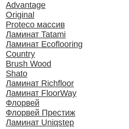
Advantage
Original
Proteco массив
Ламинат Tatami
Ламинат Ecoflooring
Country
Brush Wood
Shato
Ламинат Richfloor
Ламинат FloorWay
Флорвей
Флорвей Престиж
Ламинат Uniqstep