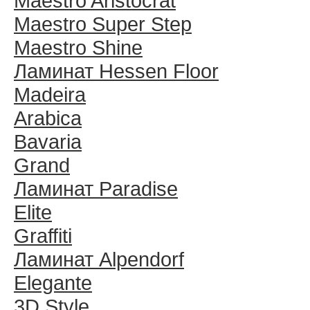
Maestro Aristocrat
Maestro Super Step
Maestro Shine
Ламинат Hessen Floor
Madeira
Arabica
Bavaria
Grand
Ламинат Paradise
Elite
Graffiti
Ламинат Alpendorf
Elegante
3D Style