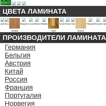
ЦВЕТА ЛАМИНАТА
Дуб
Бук
Вишня
Сосна
Венге
Мербау
Клен
Ясень
Тик
Чёрный
Белый
Сер
Акация
Орех
Береза
ПРОИЗВОДИТЕЛИ ЛАМИНАТА
Германия
Бельгия
Австрия
Китай
Россия
Франция
Португалия
Норвегия