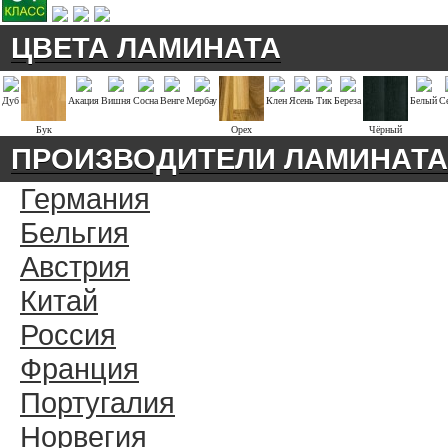
ЦВЕТА ЛАМИНАТА
Дуб
Акация
Вишня
Сосна
Венге
Мербау
Клен
Ясень
Тик
Береза
Белый
С
Бук
Орех
Чёрный
ПРОИЗВОДИТЕЛИ ЛАМИНАТА
Германия
Бельгия
Австрия
Китай
Россия
Франция
Португалия
Норвегия