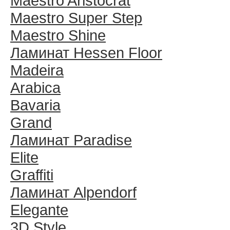
Maestro Aristocrat
Maestro Super Step
Maestro Shine
Ламинат Hessen Floor
Madeira
Arabica
Bavaria
Grand
Ламинат Paradise
Elite
Graffiti
Ламинат Alpendorf
Elegante
3D Style