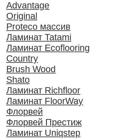
Advantage
Original
Proteco массив
Ламинат Tatami
Ламинат Ecoflooring
Country
Brush Wood
Shato
Ламинат Richfloor
Ламинат FloorWay
Флорвей
Флорвей Престиж
Ламинат Uniqstep