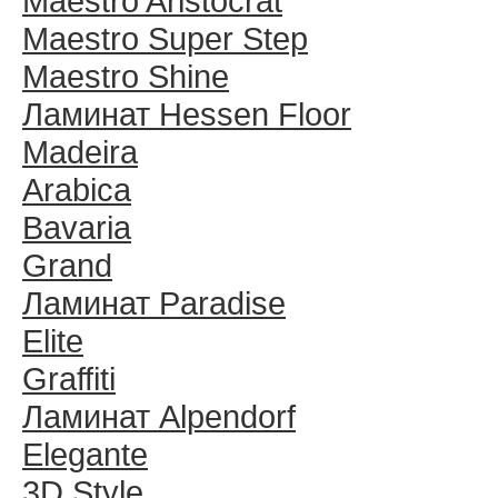
Maestro Aristocrat
Maestro Super Step
Maestro Shine
Ламинат Hessen Floor
Madeira
Arabica
Bavaria
Grand
Ламинат Paradise
Elite
Graffiti
Ламинат Alpendorf
Elegante
3D Style