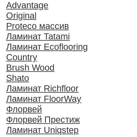
Advantage
Original
Proteco массив
Ламинат Tatami
Ламинат Ecoflooring
Country
Brush Wood
Shato
Ламинат Richfloor
Ламинат FloorWay
Флорвей
Флорвей Престиж
Ламинат Uniqstep