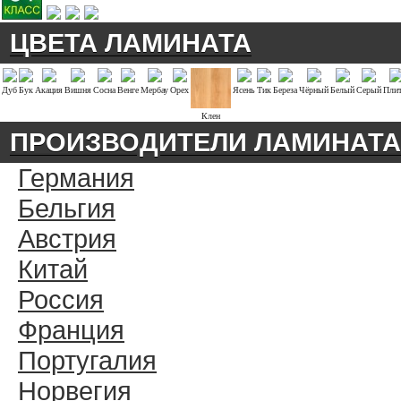
ЦВЕТА ЛАМИНАТА
Дуб
Бук
Акация
Вишня
Сосна
Венге
Мербау
Орех
Ясень
Тик
Береза
Чёрный
Белый
Серый
Плит
Клен
ПРОИЗВОДИТЕЛИ ЛАМИНАТА
Германия
Бельгия
Австрия
Китай
Россия
Франция
Португалия
Норвегия