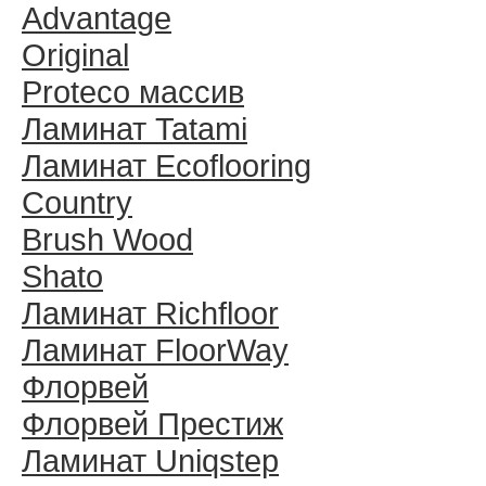
Advantage
Original
Proteco массив
Ламинат Tatami
Ламинат Ecoflooring
Country
Brush Wood
Shato
Ламинат Richfloor
Ламинат FloorWay
Флорвей
Флорвей Престиж
Ламинат Uniqstep