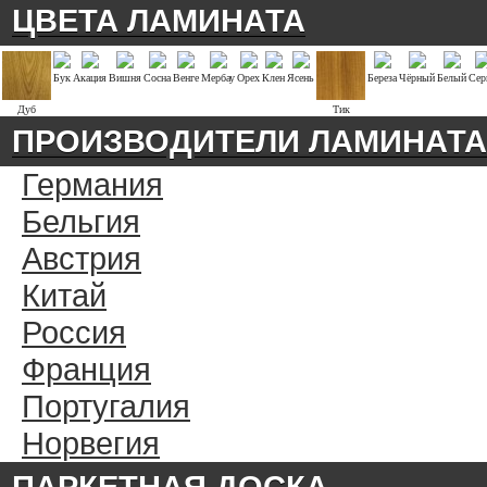
ЦВЕТА ЛАМИНАТА
Бук
Акация
Вишня
Сосна
Венге
Мербау
Орех
Клен
Ясень
Береза
Чёрный
Белый
Сер
Дуб
Тик
ПРОИЗВОДИТЕЛИ ЛАМИНАТА
Германия
Бельгия
Австрия
Китай
Россия
Франция
Португалия
Норвегия
ПАРКЕТНАЯ ДОСКА