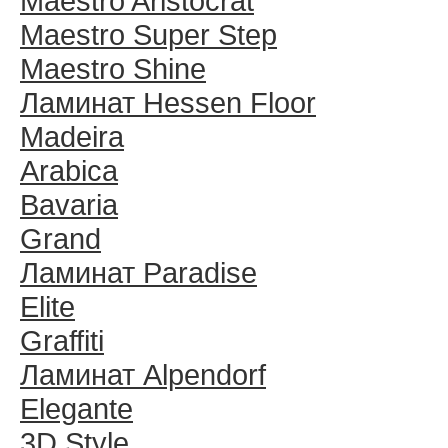
Maestro Aristocrat
Maestro Super Step
Maestro Shine
Ламинат Hessen Floor
Madeira
Arabica
Bavaria
Grand
Ламинат Paradise
Elite
Graffiti
Ламинат Alpendorf
Elegante
3D Style