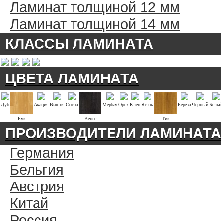
Ламинат толщиной 12 мм
Ламинат толщиной 14 мм
КЛАССЫ ЛАМИНАТА
ЦВЕТА ЛАМИНАТА
Дуб
Акация
Вишня
Сосна
Мербау
Орех
Клен
Ясень
Береза
Чёрный
Белы
Бук
Венге
Тик
ПРОИЗВОДИТЕЛИ ЛАМИНАТА
Германия
Бельгия
Австрия
Китай
Россия