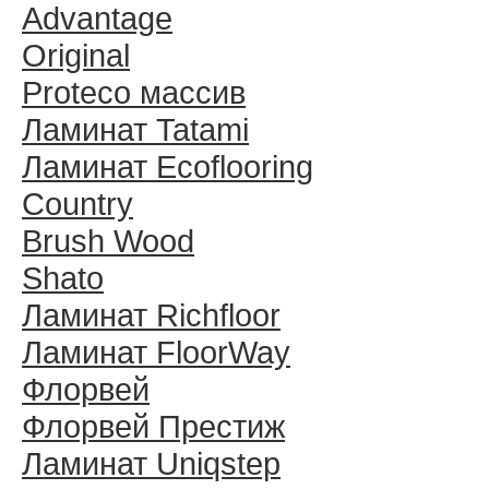
Advantage
Original
Proteco массив
Ламинат Tatami
Ламинат Ecoflooring
Country
Brush Wood
Shato
Ламинат Richfloor
Ламинат FloorWay
Флорвей
Флорвей Престиж
Ламинат Uniqstep