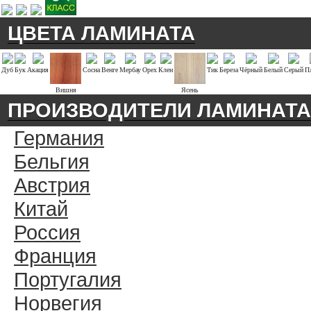
ЦВЕТА ЛАМИНАТА
Дуб
Бук
Акация
Сосна
Венге
Мербау
Орех
Клен
Тик
Береза
Чёрный
Белый
Серый
П
Вишня
Ясень
ПРОИЗВОДИТЕЛИ ЛАМИНАТА
Германия
Бельгия
Австрия
Китай
Россия
Франция
Португалия
Норвегия