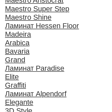
Maestro Aristocrat
Maestro Super Step
Maestro Shine
Ламинат Hessen Floor
Madeira
Arabica
Bavaria
Grand
Ламинат Paradise
Elite
Graffiti
Ламинат Alpendorf
Elegante
3D Style