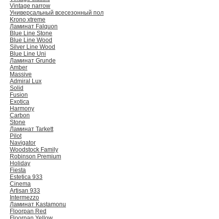
Vintage narrow
Универсальный всесезонный пол
Krono xtreme
Ламинат Falquon
Blue Line Stone
Blue Line Wood
Silver Line Wood
Blue Line Uni
Ламинат Grunde
Amber
Massive
Admiral Lux
Solid
Fusion
Exotica
Harmony
Carbon
Stone
Ламинат Tarkett
Pilot
Navigator
Woodstock Family
Robinson Premium
Holiday
Fiesta
Estetica 933
Cinema
Artisan 933
Intermezzo
Ламинат Kastamonu
Floorpan Red
Floorpan Yellow