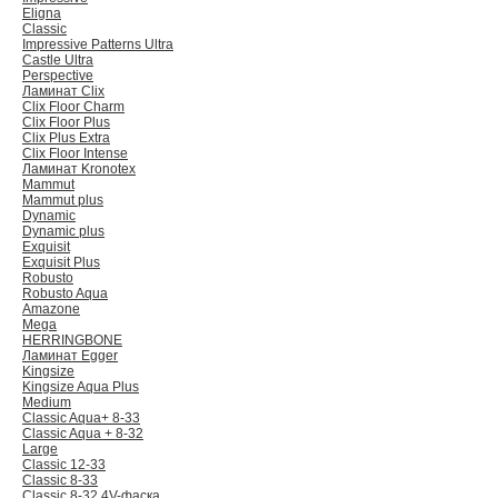
Eligna
Classic
Impressive Patterns Ultra
Castle Ultra
Perspective
Ламинат Clix
Clix Floor Charm
Clix Floor Plus
Clix Plus Extra
Clix Floor Intense
Ламинат Kronotex
Mammut
Mammut plus
Dynamic
Dynamic plus
Exquisit
Exquisit Plus
Robusto
Robusto Aqua
Amazone
Mega
HERRINGBONE
Ламинат Egger
Kingsize
Kingsize Aqua Plus
Medium
Classic Aqua+ 8-33
Classic Aqua + 8-32
Large
Classic 12-33
Classic 8-33
Classic 8-32 4V-фаска