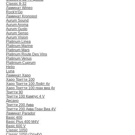
Classic 8-32
Ламинат Wineo
Rock′n′Go
Ламинат Kronopol
Aurum Sound
Aurum Aroma
Aurum Gusto
Aurum Senso
Aurum Vision
Platinum Linea
Platinum Marine
Platinum Mars
Platinum Route Des Vins
Platinum Venus
Platinium Cuprum
Helio
Luna
Ламинат Харо
Харо Тритти 100
Харо Тритти 100 Лофт 4v
Харо Тритти 100 гран виа 4v
Тритти 90
Тритти 100 Кампус 4 V
Дисано
Тритти 200 Аква
Тритти 200 Аква Гран Виа 4V
Ламинат Parador
Basic 400
Basic Plus 400 M4V
Basic 600 V
Classic 1050
Classic 1050 (2V+4V)