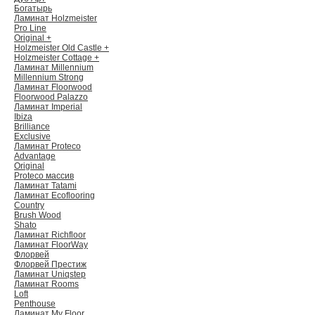
Богатырь
Ламинат Holzmeister
Pro Line
Original +
Holzmeister Old Castle +
Holzmeister Cottage +
Ламинат Millennium
Millennium Strong
Ламинат Floorwood
Floorwood Palazzo
Ламинат Imperial
Ibiza
Brilliance
Exclusive
Ламинат Proteco
Advantage
Original
Proteco массив
Ламинат Tatami
Ламинат Ecoflooring
Country
Brush Wood
Shato
Ламинат Richfloor
Ламинат FloorWay
Флорвей
Флорвей Престиж
Ламинат Uniqstep
Ламинат Rooms
Loft
Penthouse
Ламинат My Floor