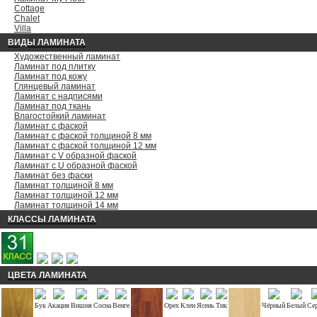
Cottage
Chalet
Villa
ВИДЫ ЛАМИНАТА
Художественный ламинат
Ламинат под плитку
Ламинат под кожу
Глянцевый ламинат
Ламинат с надписями
Ламинат под ткань
Влагостойкий ламинат
Ламинат с фаской
Ламинат с фаской толщиной 8 мм
Ламинат с фаской толщиной 12 мм
Ламинат с V образной фаской
Ламинат с U образной фаской
Ламинат без фаски
Ламинат толщиной 8 мм
Ламинат толщиной 12 мм
Ламинат толщиной 14 мм
КЛАССЫ ЛАМИНАТА
ЦВЕТА ЛАМИНАТА
Бук
Акация
Вишня
Сосна
Венге
Орех
Клен
Ясень
Тик
Чёрный
Белый
Се