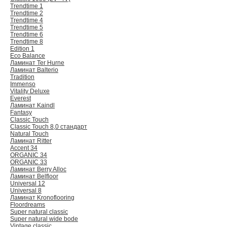
Trendtime 1
Trendtime 2
Trendtime 4
Trendtime 5
Trendtime 6
Trendtime 8
Edition 1
Eco Balance
Ламинат Ter Hurne
Ламинат Balterio
Tradition
Immenso
Vitality Deluxe
Everest
Ламинат Kaindl
Fantasy
Classic Touch
Classic Touch 8,0 стандарт
Natural Touch
Ламинат Ritter
Accent 34
ORGANIC 34
ORGANIC 33
Ламинат Berry Alloc
Ламинат Belfloor
Universal 12
Universal 8
Ламинат Kronoflooring
Floordreams
Super natural classic
Super natural wide bode
Vintage classic