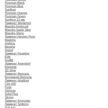
Floorpan Black
Floorpan Blue
Sunfloor
Floorpan Orange
Floorpan Green
Sunfloor 12 мм.
Ламинат Westerhof
Maestro Aristocrat
Maestro Super Step
Maestro Shine
Ламинат Hessen Floor
Madeira
Arabica
Bavaria
Grand
Ламинат Paradise
Elite
Graffiti
Ламинат Alpendorf
Elegante
3D Style
Ламинат Версаль
Коллекция Версаль
Ламинат Alsafloor
Clip 400
Forte
Osmoze
Solid Plus
Strong
Ламинат Kronostar
Ламинат Sinteros
Дуб Арт