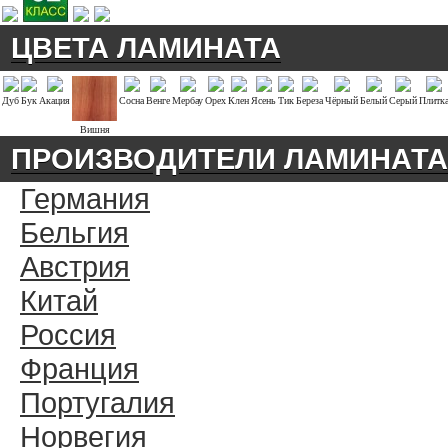
ЦВЕТА ЛАМИНАТА
Дуб
Бук
Акация
Сосна
Венге
Мербау
Орех
Клен
Ясень
Тик
Береза
Чёрный
Белый
Серый
Плитк
Вишня
ПРОИЗВОДИТЕЛИ ЛАМИНАТА
Германия
Бельгия
Австрия
Китай
Россия
Франция
Португалия
Норвегия