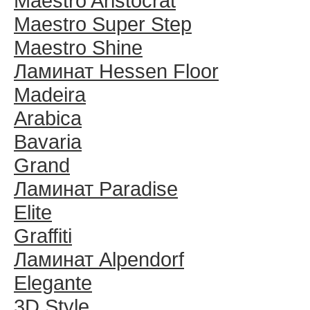
Maestro Aristocrat
Maestro Super Step
Maestro Shine
Ламинат Hessen Floor
Madeira
Arabica
Bavaria
Grand
Ламинат Paradise
Elite
Graffiti
Ламинат Alpendorf
Elegante
3D Style