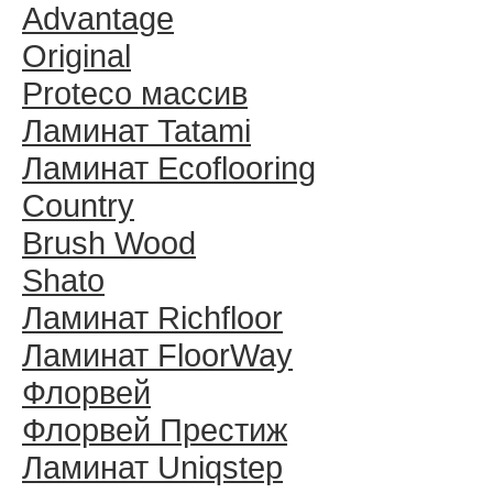
Advantage
Original
Proteco массив
Ламинат Tatami
Ламинат Ecoflooring
Country
Brush Wood
Shato
Ламинат Richfloor
Ламинат FloorWay
Флорвей
Флорвей Престиж
Ламинат Uniqstep