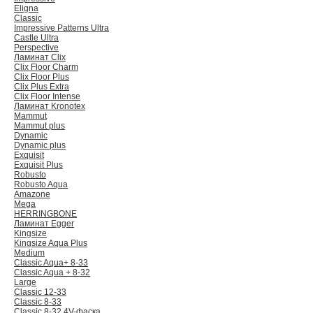
Eligna
Classic
Impressive Patterns Ultra
Castle Ultra
Perspective
Ламинат Clix
Clix Floor Charm
Clix Floor Plus
Clix Plus Extra
Clix Floor Intense
Ламинат Kronotex
Mammut
Mammut plus
Dynamic
Dynamic plus
Exquisit
Exquisit Plus
Robusto
Robusto Aqua
Amazone
Mega
HERRINGBONE
Ламинат Egger
Kingsize
Kingsize Aqua Plus
Medium
Classic Aqua+ 8-33
Classic Aqua + 8-32
Large
Classic 12-33
Classic 8-33
Classic 8-32 4V-фаска