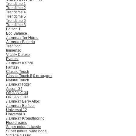
Trendtime 1
Trendtime 2
Trendtime 4
Trendtime 5
Trendtime 6
Trendtime 8
Edition 1
Eco Balance
Ламинат Ter Hurne
Ламинат Balterio
Tradition
Immenso
Vitality Deluxe
Everest
Ламинат Kaindl
Fantasy
Classic Touch
Classic Touch 8,0 стандарт
Natural Touch
Ламинат Ritter
Accent 34
ORGANIC 34
ORGANIC 33
Ламинат Berry Alloc
Ламинат Belfloor
Universal 12
Universal 8
Ламинат Kronoflooring
Floordreams
Super natural classic
Super natural wide bode
Vintage classic