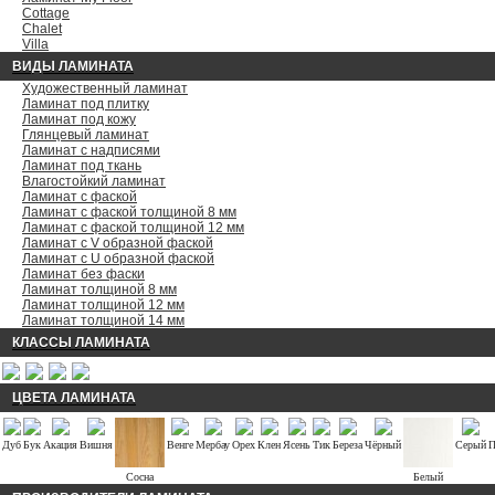
Cottage
Chalet
Villa
ВИДЫ ЛАМИНАТА
Художественный ламинат
Ламинат под плитку
Ламинат под кожу
Глянцевый ламинат
Ламинат с надписями
Ламинат под ткань
Влагостойкий ламинат
Ламинат с фаской
Ламинат с фаской толщиной 8 мм
Ламинат с фаской толщиной 12 мм
Ламинат с V образной фаской
Ламинат с U образной фаской
Ламинат без фаски
Ламинат толщиной 8 мм
Ламинат толщиной 12 мм
Ламинат толщиной 14 мм
КЛАССЫ ЛАМИНАТА
ЦВЕТА ЛАМИНАТА
Дуб
Бук
Акация
Вишня
Венге
Мербау
Орех
Клен
Ясень
Тик
Береза
Чёрный
Серый
П
Сосна
Белый