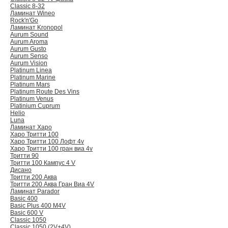
Classic 8-32
Ламинат Wineo
Rock′n′Go
Ламинат Kronopol
Aurum Sound
Aurum Aroma
Aurum Gusto
Aurum Senso
Aurum Vision
Platinum Linea
Platinum Marine
Platinum Mars
Platinum Route Des Vins
Platinum Venus
Platinium Cuprum
Helio
Luna
Ламинат Харо
Харо Тритти 100
Харо Тритти 100 Лофт 4v
Харо Тритти 100 гран виа 4v
Тритти 90
Тритти 100 Кампус 4 V
Дисано
Тритти 200 Аква
Тритти 200 Аква Гран Виа 4V
Ламинат Parador
Basic 400
Basic Plus 400 M4V
Basic 600 V
Classic 1050
Classic 1050 (2V+4V)