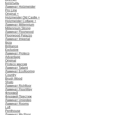
Богатырь
Ламинат Holzmeister
Pro Line
Original +
Holzmeister Old Castle +
Holzmeister Cottage +
Ламинат Millennium
Millennium Strong
Ламинат Floorwood
Floorwood Palazzo
Ламинат Imperial
Ibiza
Brilliance
Exclusive
Ламинат Proteco
Advantage
Original
Proteco массив
Ламинат Tatami
Ламинат Ecoflooring
Country
Brush Wood
Shato
Ламинат Richfloor
Ламинат FloorWay
Флорвей
Флорвей Престиж
Ламинат Uniqstep
Ламинат Rooms
Loft
Penthouse
Ламинат My Floor