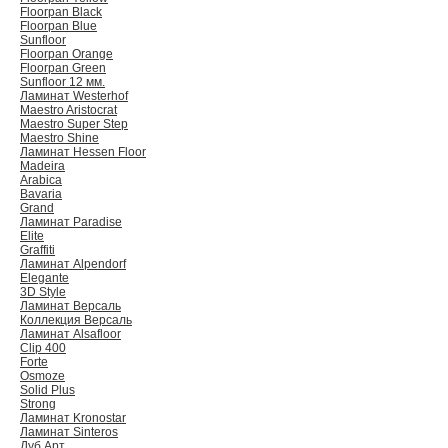
Floorpan Black
Floorpan Blue
Sunfloor
Floorpan Orange
Floorpan Green
Sunfloor 12 мм.
Ламинат Westerhof
Maestro Aristocrat
Maestro Super Step
Maestro Shine
Ламинат Hessen Floor
Madeira
Arabica
Bavaria
Grand
Ламинат Paradise
Elite
Graffiti
Ламинат Alpendorf
Elegante
3D Style
Ламинат Версаль
Коллекция Версаль
Ламинат Alsafloor
Clip 400
Forte
Osmoze
Solid Plus
Strong
Ламинат Kronostar
Ламинат Sinteros
Дуб Арт