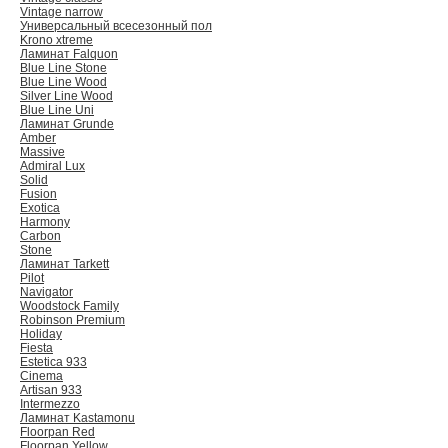
Vintage narrow
Универсальный всесезонный пол
Krono xtreme
Ламинат Falquon
Blue Line Stone
Blue Line Wood
Silver Line Wood
Blue Line Uni
Ламинат Grunde
Amber
Massive
Admiral Lux
Solid
Fusion
Exotica
Harmony
Carbon
Stone
Ламинат Tarkett
Pilot
Navigator
Woodstock Family
Robinson Premium
Holiday
Fiesta
Estetica 933
Cinema
Artisan 933
Intermezzo
Ламинат Kastamonu
Floorpan Red
Floorpan Yellow