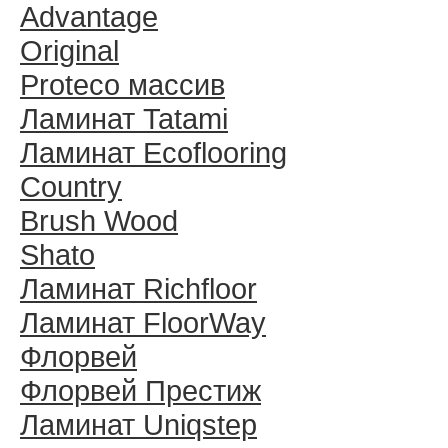
Advantage
Original
Proteco массив
Ламинат Tatami
Ламинат Ecoflooring
Country
Brush Wood
Shato
Ламинат Richfloor
Ламинат FloorWay
Флорвей
Флорвей Престиж
Ламинат Uniqstep