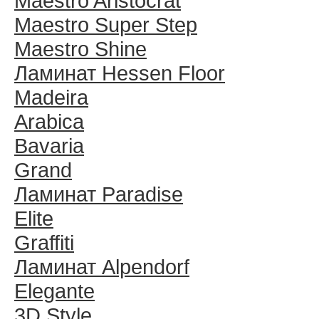
Maestro Aristocrat
Maestro Super Step
Maestro Shine
Ламинат Hessen Floor
Madeira
Arabica
Bavaria
Grand
Ламинат Paradise
Elite
Graffiti
Ламинат Alpendorf
Elegante
3D Style