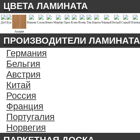
ЦВЕТА ЛАМИНАТА
Дуб
Бук
Вишня
Сосна
Венге
Мербау
Орех
Клен
Ясень
Тик
Береза
Чёрный
Белый
Серый
Плитка
Акация
ПРОИЗВОДИТЕЛИ ЛАМИНАТА
Германия
Бельгия
Австрия
Китай
Россия
Франция
Португалия
Норвегия
ПАРКЕТНАЯ ДОСКА