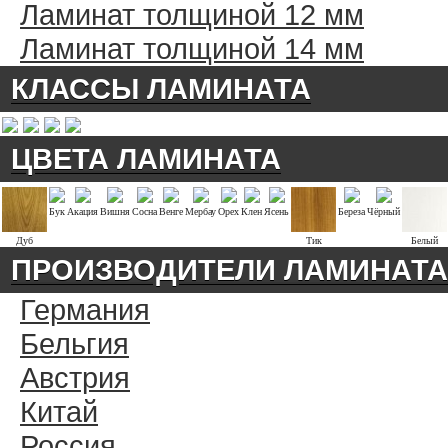
Ламинат толщиной 12 мм
Ламинат толщиной 14 мм
КЛАССЫ ЛАМИНАТА
ЦВЕТА ЛАМИНАТА
Бук
Акация
Вишня
Сосна
Венге
Мербау
Орех
Клен
Ясень
Береза
Чёрный
Дуб
Тик
Белый
ПРОИЗВОДИТЕЛИ ЛАМИНАТА
Германия
Бельгия
Австрия
Китай
Россия