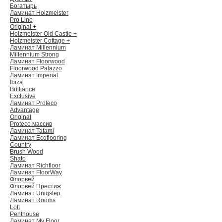
Богатырь
Ламинат Holzmeister
Pro Line
Original +
Holzmeister Old Castle +
Holzmeister Cottage +
Ламинат Millennium
Millennium Strong
Ламинат Floorwood
Floorwood Palazzo
Ламинат Imperial
Ibiza
Brilliance
Exclusive
Ламинат Proteco
Advantage
Original
Proteco массив
Ламинат Tatami
Ламинат Ecoflooring
Country
Brush Wood
Shato
Ламинат Richfloor
Ламинат FloorWay
Флорвей
Флорвей Престиж
Ламинат Uniqstep
Ламинат Rooms
Loft
Penthouse
Ламинат My Floor