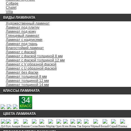
Cottage
Chalet
Villa
ВИДЫ ЛАМИНАТА
Художественный ламинат
Ламинат под плитку
Ламинат под кожу
Глянцевый ламинат
Ламинат с надписями
Ламинат под ткань
Влагостойкий ламинат
Ламинат с фаской
Ламинат с фаской толщиной 8 мм
Ламинат с фаской толщиной 12 мм
Ламинат с V образной фаской
Ламинат с U образной фаской
Ламинат без фаски
Ламинат толщиной 8 мм
Ламинат толщиной 12 мм
Ламинат толщиной 14 мм
КЛАССЫ ЛАМИНАТА
ЦВЕТА ЛАМИНАТА
Дуб
Бук
Акация
Вишня
Сосна
Венге
Мербау
Орех
Клен
Ясень
Тик
Береза
Чёрный
Белый
Серый
Плитка