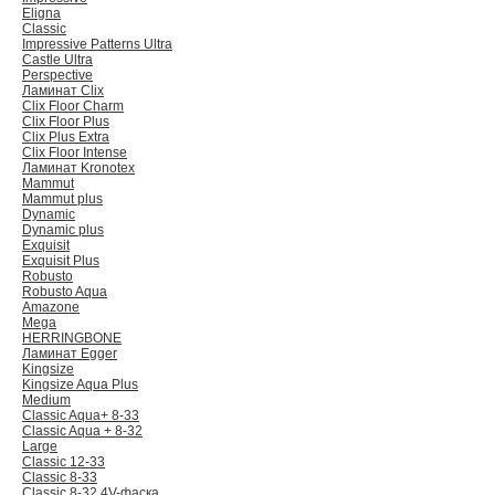
Eligna
Classic
Impressive Patterns Ultra
Castle Ultra
Perspective
Ламинат Clix
Clix Floor Charm
Clix Floor Plus
Clix Plus Extra
Clix Floor Intense
Ламинат Kronotex
Mammut
Mammut plus
Dynamic
Dynamic plus
Exquisit
Exquisit Plus
Robusto
Robusto Aqua
Amazone
Mega
HERRINGBONE
Ламинат Egger
Kingsize
Kingsize Aqua Plus
Medium
Classic Aqua+ 8-33
Classic Aqua + 8-32
Large
Classic 12-33
Classic 8-33
Classic 8-32 4V-фаска