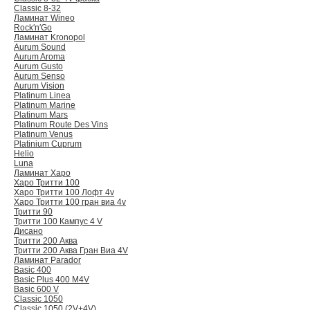
Classic 8-32
Ламинат Wineo
Rock′n′Go
Ламинат Kronopol
Aurum Sound
Aurum Aroma
Aurum Gusto
Aurum Senso
Aurum Vision
Platinum Linea
Platinum Marine
Platinum Mars
Platinum Route Des Vins
Platinum Venus
Platinium Cuprum
Helio
Luna
Ламинат Харо
Харо Тритти 100
Харо Тритти 100 Лофт 4v
Харо Тритти 100 гран виа 4v
Тритти 90
Тритти 100 Кампус 4 V
Дисано
Тритти 200 Аква
Тритти 200 Аква Гран Виа 4V
Ламинат Parador
Basic 400
Basic Plus 400 M4V
Basic 600 V
Classic 1050
Classic 1050 (2V+4V)