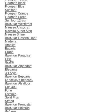
Floorpan Black
Floorpan Blue
Sunfloor
Floorpan Orange
Floorpan Green
Sunfloor 12 мм.
Ламинат Westerhof
Maestro Aristocrat
Maestro Super Step
Maestro Shine
Ламинат Hessen Floor
Madeira
Arabica
Bavaria
Grand
Ламинат Paradise
Elite
Graffiti
Ламинат Alpendorf
Elegante
3D Style
Ламинат Версаль
Коллекция Версаль
Ламинат Alsafloor
Clip 400
Forte
Osmoze
Solid Plus
Strong
Ламинат Kronostar
Ламинат Sinteros
Дуб Арт