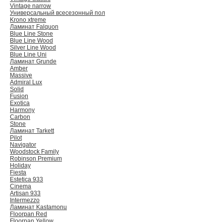
Vintage narrow
Универсальный всесезонный пол
Krono xtreme
Ламинат Falquon
Blue Line Stone
Blue Line Wood
Silver Line Wood
Blue Line Uni
Ламинат Grunde
Amber
Massive
Admiral Lux
Solid
Fusion
Exotica
Harmony
Carbon
Stone
Ламинат Tarkett
Pilot
Navigator
Woodstock Family
Robinson Premium
Holiday
Fiesta
Estetica 933
Cinema
Artisan 933
Intermezzo
Ламинат Kastamonu
Floorpan Red
Floorpan Yellow