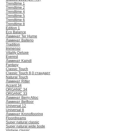
Trendtime 1
Trendtime 2
Trendtime 4
Trendtime 5
Trendtime 6
Trendtime 8
Edition 1
Eco Balance
Ламинат Ter Hurne
Ламинат Balterio
Tradition
Immenso
Vitality Deluxe
Everest
Ламинат Kaindl
Fantasy
Classic Touch
Classic Touch 8,0 стандарт
Natural Touch
Ламинат Ritter
Accent 34
ORGANIC 34
ORGANIC 33
Ламинат Berry Alloc
Ламинат Belfloor
Universal 12
Universal 8
Ламинат Kronoflooring
Floordreams
Super natural classic
Super natural wide bode
Vintage classic