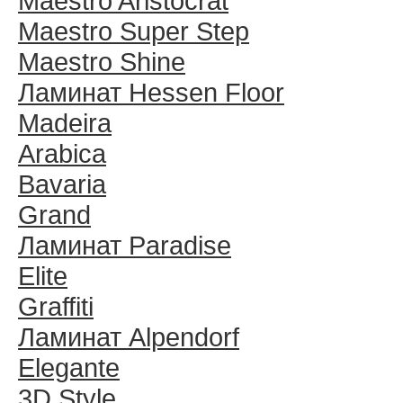
Maestro Aristocrat
Maestro Super Step
Maestro Shine
Ламинат Hessen Floor
Madeira
Arabica
Bavaria
Grand
Ламинат Paradise
Elite
Graffiti
Ламинат Alpendorf
Elegante
3D Style