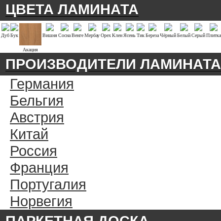
ЦВЕТА ЛАМИНАТА
Дуб
Бук
Вишня
Сосна
Венге
Мербау
Орех
Клен
Ясень
Тик
Береза
Чёрный
Белый
Серый
Плитка
Акация
ПРОИЗВОДИТЕЛИ ЛАМИНАТА
Германия
Бельгия
Австрия
Китай
Россия
Франция
Португалия
Норвегия
ПАРКЕТНАЯ ДОСКА