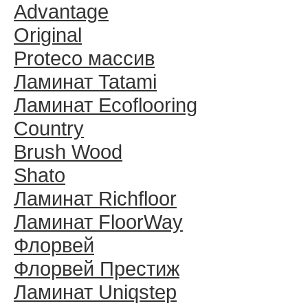
Advantage
Original
Proteco массив
Ламинат Tatami
Ламинат Ecoflooring
Country
Brush Wood
Shato
Ламинат Richfloor
Ламинат FloorWay
Флорвей
Флорвей Престиж
Ламинат Uniqstep