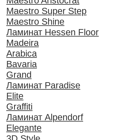
Maestro Aristocrat
Maestro Super Step
Maestro Shine
Ламинат Hessen Floor
Madeira
Arabica
Bavaria
Grand
Ламинат Paradise
Elite
Graffiti
Ламинат Alpendorf
Elegante
3D Style