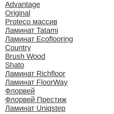
Advantage
Original
Proteco массив
Ламинат Tatami
Ламинат Ecoflooring
Country
Brush Wood
Shato
Ламинат Richfloor
Ламинат FloorWay
Флорвей
Флорвей Престиж
Ламинат Uniqstep