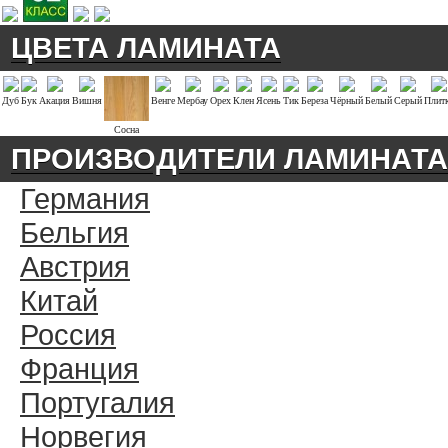
ЦВЕТА ЛАМИНАТА
Дуб
Бук
Акация
Вишня
Венге
Мербау
Орех
Клен
Ясень
Тик
Береза
Чёрный
Белый
Серый
Плит
Сосна
ПРОИЗВОДИТЕЛИ ЛАМИНАТА
Германия
Бельгия
Австрия
Китай
Россия
Франция
Португалия
Норвегия