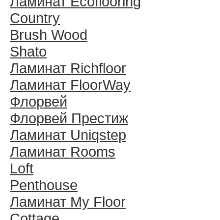
Ламинат Ecoflooring
Country
Brush Wood
Shato
Ламинат Richfloor
Ламинат FloorWay
Флорвей
Флорвей Престиж
Ламинат Uniqstep
Ламинат Rooms
Loft
Penthouse
Ламинат My Floor
Cottage