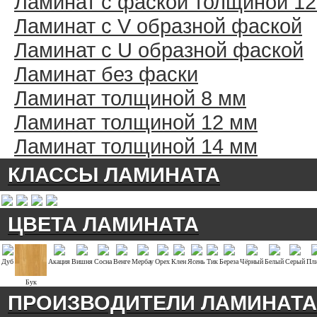
Ламинат с фаской толщиной 1
Ламинат с V образной фаской
Ламинат с U образной фаской
Ламинат без фаски
Ламинат толщиной 8 мм
Ламинат толщиной 12 мм
Ламинат толщиной 14 мм
КЛАССЫ ЛАМИНАТА
ЦВЕТА ЛАМИНАТА
Дуб
Акация
Вишня
Сосна
Венге
Мербау
Орех
Клен
Ясень
Тик
Береза
Чёрный
Белый
Серый
Пли
Бук
ПРОИЗВОДИТЕЛИ ЛАМИНАТА