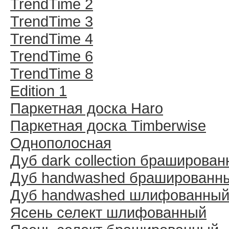
TrendTime 2
TrendTime 3
TrendTime 4
TrendTime 6
TrendTime 8
Edition 1
Паркетная доска Haro
Паркетная доска Timberwise
Однополосная
Дуб dark collection браширова
Дуб handwashed брашированн
Дуб handwashed шлифованны
Ясень селект шлифованный