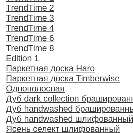
TrendTime 2
TrendTime 3
TrendTime 4
TrendTime 6
TrendTime 8
Edition 1
Паркетная доска Haro
Паркетная доска Timberwise
Однополосная
Дуб dark collection браширова
Дуб handwashed брашированн
Дуб handwashed шлифованны
Ясень селект шлифованный