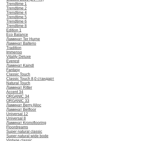
Trendtime 1
Trendtime 2
Trendtime 4
Trendtime 5
Trendtime 6
Trendtime 8
Edition 1
Eco Balance
Ламинат Ter Hurne
Ламинат Balterio
Tradition
Immenso
Vitality Deluxe
Everest
Ламинат Kaindl
Fantasy
Classic Touch
Classic Touch 8,0 стандарт
Natural Touch
Ламинат Ritter
Accent 34
ORGANIC 34
ORGANIC 33
Ламинат Berry Alloc
Ламинат Belfloor
Universal 12
Universal 8
Ламинат Kronoflooring
Floordreams
Super natural classic
Super natural wide bode
Vintage classic