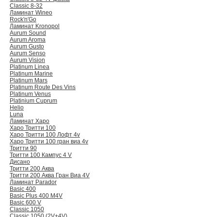
Classic 8-32
Ламинат Wineo
Rock′n′Go
Ламинат Kronopol
Aurum Sound
Aurum Aroma
Aurum Gusto
Aurum Senso
Aurum Vision
Platinum Linea
Platinum Marine
Platinum Mars
Platinum Route Des Vins
Platinum Venus
Platinium Cuprum
Helio
Luna
Ламинат Харо
Харо Тритти 100
Харо Тритти 100 Лофт 4v
Харо Тритти 100 гран виа 4v
Тритти 90
Тритти 100 Кампус 4 V
Дисано
Тритти 200 Аква
Тритти 200 Аква Гран Виа 4V
Ламинат Parador
Basic 400
Basic Plus 400 M4V
Basic 600 V
Classic 1050
Classic 1050 (2V+4V)