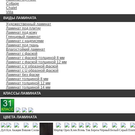
Cottage
Chalet
Villa
ВИДЫ ЛАМИНАТА
Художественный ламинат
Ламинат под плитку
Ламинат под кожу
Глянцевый ламинат
Ламинат с надписями
Ламинат под ткань
Влагостойкий ламинат
Ламинат с фаской
Ламинат с фаской толщиной 8 мм
Ламинат с фаской толщиной 12 мм
Ламинат с V образной фаской
Ламинат с U образной фаской
Ламинат без фаски
Ламинат толщиной 8 мм
Ламинат толщиной 12 мм
Ламинат толщиной 14 мм
КЛАССЫ ЛАМИНАТА
ЦВЕТА ЛАМИНАТА
Дуб
Бук
Акация
Вишня
Сосна
Мербау
Орех
Клен
Ясень
Тик
Береза
Чёрный
Белый
Серый
Плит