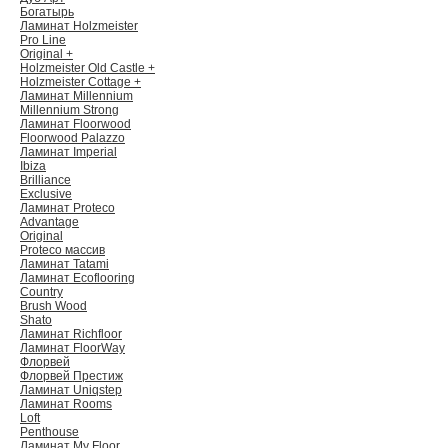
Богатырь
Ламинат Holzmeister
Pro Line
Original +
Holzmeister Old Castle +
Holzmeister Cottage +
Ламинат Millennium
Millennium Strong
Ламинат Floorwood
Floorwood Palazzo
Ламинат Imperial
Ibiza
Brilliance
Exclusive
Ламинат Proteco
Advantage
Original
Proteco массив
Ламинат Tatami
Ламинат Ecoflooring
Country
Brush Wood
Shato
Ламинат Richfloor
Ламинат FloorWay
Флорвей
Флорвей Престиж
Ламинат Uniqstep
Ламинат Rooms
Loft
Penthouse
Ламинат My Floor