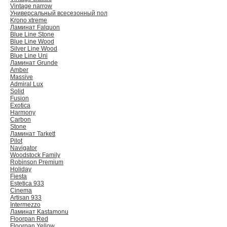
Vintage narrow
Универсальный всесезонный пол
Krono xtreme
Ламинат Falquon
Blue Line Stone
Blue Line Wood
Silver Line Wood
Blue Line Uni
Ламинат Grunde
Amber
Massive
Admiral Lux
Solid
Fusion
Exotica
Harmony
Carbon
Stone
Ламинат Tarkett
Pilot
Navigator
Woodstock Family
Robinson Premium
Holiday
Fiesta
Estetica 933
Cinema
Artisan 933
Intermezzo
Ламинат Kastamonu
Floorpan Red
Floorpan Yellow