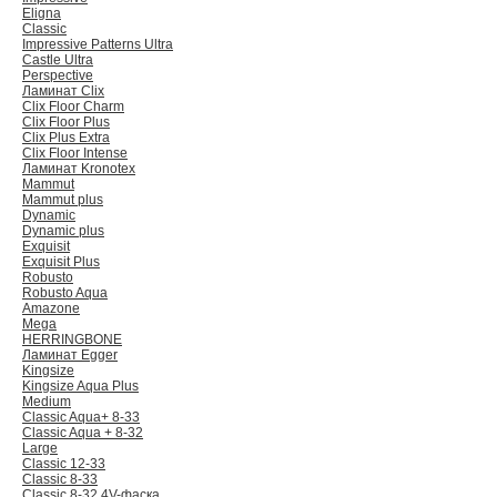
Eligna
Classic
Impressive Patterns Ultra
Castle Ultra
Perspective
Ламинат Clix
Clix Floor Charm
Clix Floor Plus
Clix Plus Extra
Clix Floor Intense
Ламинат Kronotex
Mammut
Mammut plus
Dynamic
Dynamic plus
Exquisit
Exquisit Plus
Robusto
Robusto Aqua
Amazone
Mega
HERRINGBONE
Ламинат Egger
Kingsize
Kingsize Aqua Plus
Medium
Classic Aqua+ 8-33
Classic Aqua + 8-32
Large
Classic 12-33
Classic 8-33
Classic 8-32 4V-фаска