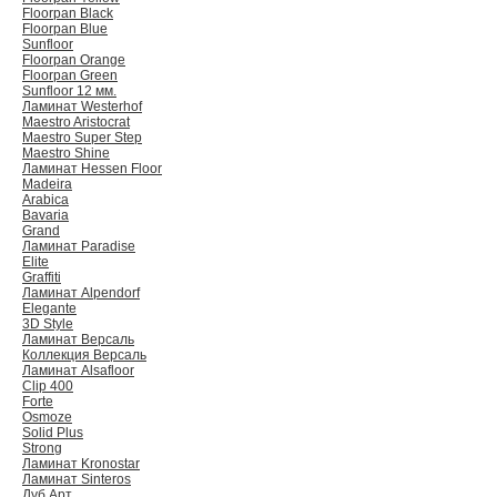
Floorpan Black
Floorpan Blue
Sunfloor
Floorpan Orange
Floorpan Green
Sunfloor 12 мм.
Ламинат Westerhof
Maestro Aristocrat
Maestro Super Step
Maestro Shine
Ламинат Hessen Floor
Madeira
Arabica
Bavaria
Grand
Ламинат Paradise
Elite
Graffiti
Ламинат Alpendorf
Elegante
3D Style
Ламинат Версаль
Коллекция Версаль
Ламинат Alsafloor
Clip 400
Forte
Osmoze
Solid Plus
Strong
Ламинат Kronostar
Ламинат Sinteros
Дуб Арт