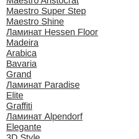
Maestro Aristocrat
Maestro Super Step
Maestro Shine
Ламинат Hessen Floor
Madeira
Arabica
Bavaria
Grand
Ламинат Paradise
Elite
Graffiti
Ламинат Alpendorf
Elegante
3D Style