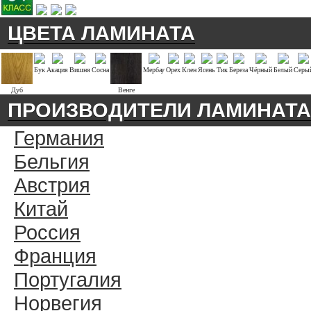
ЦВЕТА ЛАМИНАТА
Бук
Акация
Вишня
Сосна
Мербау
Орех
Клен
Ясень
Тик
Береза
Чёрный
Белый
Серы
Дуб
Венге
ПРОИЗВОДИТЕЛИ ЛАМИНАТА
Германия
Бельгия
Австрия
Китай
Россия
Франция
Португалия
Норвегия