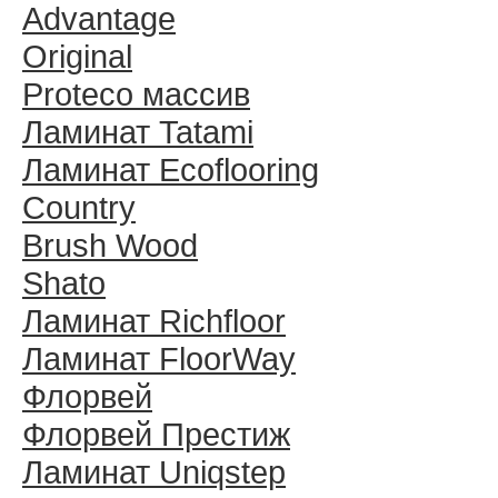
Advantage
Original
Proteco массив
Ламинат Tatami
Ламинат Ecoflooring
Country
Brush Wood
Shato
Ламинат Richfloor
Ламинат FloorWay
Флорвей
Флорвей Престиж
Ламинат Uniqstep