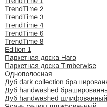
TrendTime 1
TrendTime 2
TrendTime 3
TrendTime 4
TrendTime 6
TrendTime 8
Edition 1
Паркетная доска Haro
Паркетная доска Timberwise
Однополосная
Дуб dark collection браширова
Дуб handwashed брашированн
Дуб handwashed шлифованны
Ясень селект шлифованный