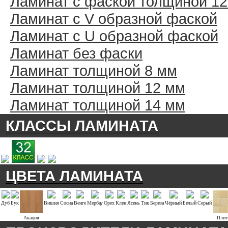
Ламинат с фаской толщиной 1
Ламинат с V образной фаской
Ламинат с U образной фаской
Ламинат без фаски
Ламинат толщиной 8 мм
Ламинат толщиной 12 мм
Ламинат толщиной 14 мм
КЛАССЫ ЛАМИНАТА
ЦВЕТА ЛАМИНАТА
Дуб
Бук
Вишня
Сосна
Венге
Мербау
Орех
Клен
Ясень
Тик
Береза
Чёрный
Белый
Серый
Акация
Плит