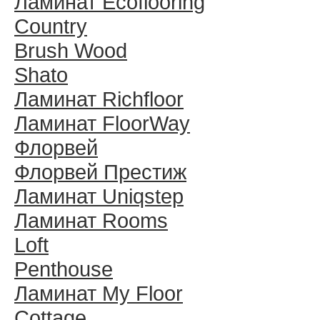
Ламинат Ecoflooring
Country
Brush Wood
Shato
Ламинат Richfloor
Ламинат FloorWay
Флорвей
Флорвей Престиж
Ламинат Uniqstep
Ламинат Rooms
Loft
Penthouse
Ламинат My Floor
Cottage