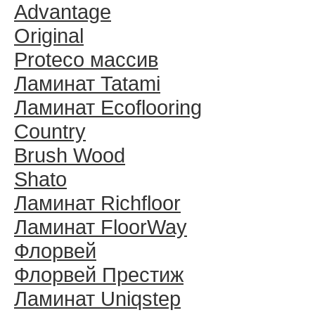
Advantage
Original
Proteco массив
Ламинат Tatami
Ламинат Ecoflooring
Country
Brush Wood
Shato
Ламинат Richfloor
Ламинат FloorWay
Флорвей
Флорвей Престиж
Ламинат Uniqstep