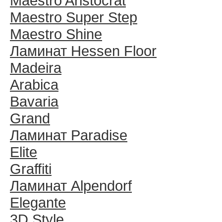
Maestro Aristocrat
Maestro Super Step
Maestro Shine
Ламинат Hessen Floor
Madeira
Arabica
Bavaria
Grand
Ламинат Paradise
Elite
Graffiti
Ламинат Alpendorf
Elegante
3D Style