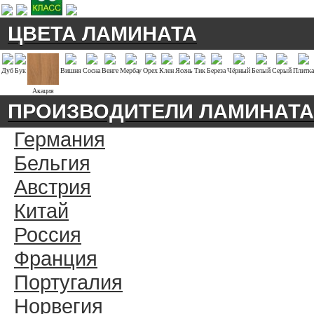
ЦВЕТА ЛАМИНАТА
Дуб
Бук
Вишня
Сосна
Венге
Мербау
Орех
Клен
Ясень
Тик
Береза
Чёрный
Белый
Серый
Плитка
Акация
ПРОИЗВОДИТЕЛИ ЛАМИНАТА
Германия
Бельгия
Австрия
Китай
Россия
Франция
Португалия
Норвегия