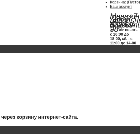
Корзина:
(Пусто)
Ваш аккаунт
Магазин
тел: +7
напольн
(495)
покрыт
532-69-
Мы работаем
98
для Вас
пн.-пт.-
с 10:00 до
18:00, сб. - с
11:00 до 14-00
через корзину интернет-сайта.