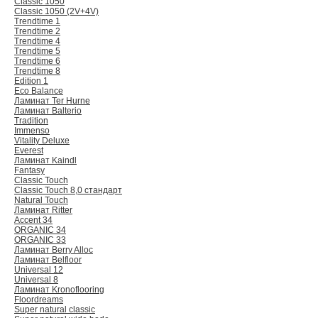
Classic 1050
Classic 1050 (2V+4V)
Trendtime 1
Trendtime 2
Trendtime 4
Trendtime 5
Trendtime 6
Trendtime 8
Edition 1
Eco Balance
Ламинат Ter Hurne
Ламинат Balterio
Tradition
Immenso
Vitality Deluxe
Everest
Ламинат Kaindl
Fantasy
Classic Touch
Classic Touch 8,0 стандарт
Natural Touch
Ламинат Ritter
Accent 34
ORGANIC 34
ORGANIC 33
Ламинат Berry Alloc
Ламинат Belfloor
Universal 12
Universal 8
Ламинат Kronoflooring
Floordreams
Super natural classic