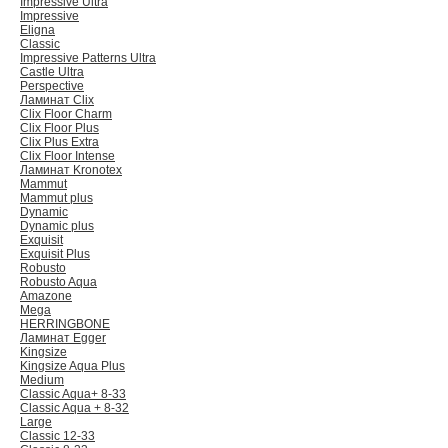
Impressive Ultra
Impressive
Eligna
Classic
Impressive Patterns Ultra
Castle Ultra
Perspective
Ламинат Clix
Clix Floor Charm
Clix Floor Plus
Clix Plus Extra
Clix Floor Intense
Ламинат Kronotex
Mammut
Mammut plus
Dynamic
Dynamic plus
Exquisit
Exquisit Plus
Robusto
Robusto Aqua
Amazone
Mega
HERRINGBONE
Ламинат Egger
Kingsize
Kingsize Aqua Plus
Medium
Classic Aqua+ 8-33
Classic Aqua + 8-32
Large
Classic 12-33