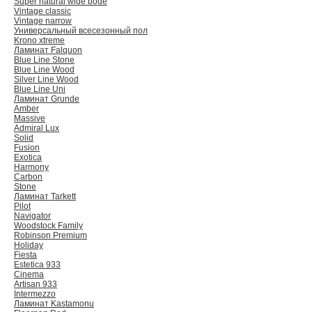
Super natural wide bode
Vintage classic
Vintage narrow
Универсальный всесезонный пол
Krono xtreme
Ламинат Falquon
Blue Line Stone
Blue Line Wood
Silver Line Wood
Blue Line Uni
Ламинат Grunde
Amber
Massive
Admiral Lux
Solid
Fusion
Exotica
Harmony
Carbon
Stone
Ламинат Tarkett
Pilot
Navigator
Woodstock Family
Robinson Premium
Holiday
Fiesta
Estetica 933
Cinema
Artisan 933
Intermezzo
Ламинат Kastamonu