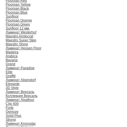
Floorpan Red
Floorpan Yellow
Floorpan Black
Floorpan Blue
Sunfloor
Floorpan Orange
Floorpan Green
Sunfloor 12 мм.
Ламинат Westerhof
Maestro Aristocrat
Maestro Super Step
Maestro Shine
Ламинат Hessen Floor
Madeira
Arabica
Bavaria
Grand
Ламинат Paradise
Elite
Graffiti
Ламинат Alpendorf
Elegante
3D Style
Ламинат Версаль
Коллекция Версаль
Ламинат Alsafloor
Clip 400
Forte
Osmoze
Solid Plus
Strong
Ламинат Kronostar