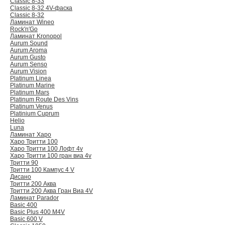
Classic 8-33
Classic 8-32 4V-фаска
Classic 8-32
Ламинат Wineo
Rock′n′Go
Ламинат Kronopol
Aurum Sound
Aurum Aroma
Aurum Gusto
Aurum Senso
Aurum Vision
Platinum Linea
Platinum Marine
Platinum Mars
Platinum Route Des Vins
Platinum Venus
Platinium Cuprum
Helio
Luna
Ламинат Харо
Харо Тритти 100
Харо Тритти 100 Лофт 4v
Харо Тритти 100 гран виа 4v
Тритти 90
Тритти 100 Кампус 4 V
Дисано
Тритти 200 Аква
Тритти 200 Аква Гран Виа 4V
Ламинат Parador
Basic 400
Basic Plus 400 M4V
Basic 600 V