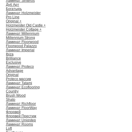
Ламинат Sinteros
Дуб Арт
Богатырь
Ламинат Holzmeister
Pro Line
Original +
Holzmeister Old Castle +
Holzmeister Cottage +
Ламинат Millennium
Millennium Strong
Ламинат Floorwood
Floorwood Palazzo
Ламинат Imperial
Ibiza
Brilliance
Exclusive
Ламинат Proteco
Advantage
Original
Proteco массив
Ламинат Tatami
Ламинат Ecoflooring
Country
Brush Wood
Shato
Ламинат Richfloor
Ламинат FloorWay
Флорвей
Флорвей Престиж
Ламинат Uniqstep
Ламинат Rooms
Loft