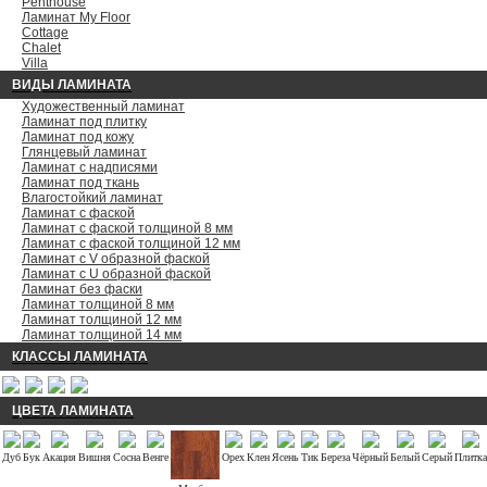
Penthouse
Ламинат My Floor
Cottage
Chalet
Villa
ВИДЫ ЛАМИНАТА
Художественный ламинат
Ламинат под плитку
Ламинат под кожу
Глянцевый ламинат
Ламинат с надписями
Ламинат под ткань
Влагостойкий ламинат
Ламинат с фаской
Ламинат с фаской толщиной 8 мм
Ламинат с фаской толщиной 12 мм
Ламинат с V образной фаской
Ламинат с U образной фаской
Ламинат без фаски
Ламинат толщиной 8 мм
Ламинат толщиной 12 мм
Ламинат толщиной 14 мм
КЛАССЫ ЛАМИНАТА
ЦВЕТА ЛАМИНАТА
Дуб
Бук
Акация
Вишня
Сосна
Венге
Орех
Клен
Ясень
Тик
Береза
Чёрный
Белый
Серый
Плитка