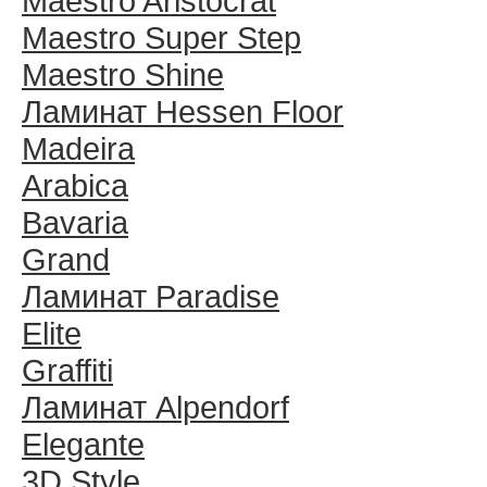
Maestro Aristocrat
Maestro Super Step
Maestro Shine
Ламинат Hessen Floor
Madeira
Arabica
Bavaria
Grand
Ламинат Paradise
Elite
Graffiti
Ламинат Alpendorf
Elegante
3D Style