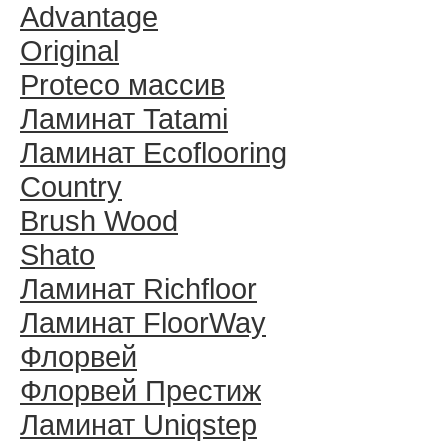
Advantage
Original
Proteco массив
Ламинат Tatami
Ламинат Ecoflooring
Country
Brush Wood
Shato
Ламинат Richfloor
Ламинат FloorWay
Флорвей
Флорвей Престиж
Ламинат Uniqstep