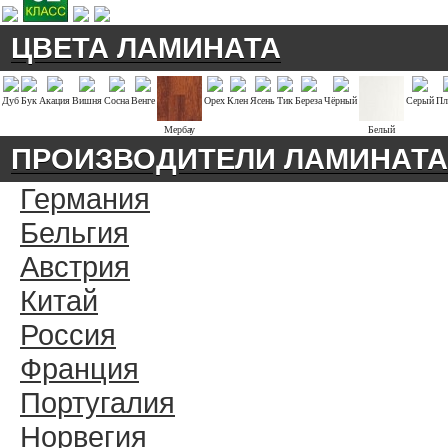
ЦВЕТА ЛАМИНАТА
Дуб
Бук
Акация
Вишня
Сосна
Венге
Орех
Клен
Ясень
Тик
Береза
Чёрный
Серый
Пл
Мербау
Белый
ПРОИЗВОДИТЕЛИ ЛАМИНАТА
Германия
Бельгия
Австрия
Китай
Россия
Франция
Португалия
Норвегия