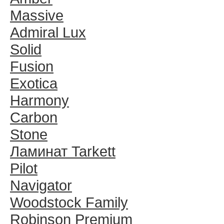
Massive
Admiral Lux
Solid
Fusion
Exotica
Harmony
Carbon
Stone
Ламинат Tarkett
Pilot
Navigator
Woodstock Family
Robinson Premium