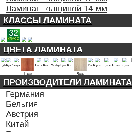
Ламинат толщиной 14 мм
КЛАССЫ ЛАМИНАТА
ЦВЕТА ЛАМИНАТА
Дуб
Бук
Акация
Сосна
Венге
Мербау
Орех
Клен
Тик
Береза
Чёрный
Белый
Серый
П
Вишня
Ясень
ПРОИЗВОДИТЕЛИ ЛАМИНАТА
Германия
Бельгия
Австрия
Китай