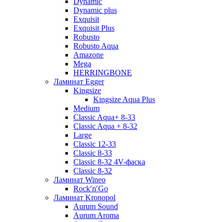
Dynamic
Dynamic plus
Exquisit
Exquisit Plus
Robusto
Robusto Aqua
Amazone
Mega
HERRINGBONE
Ламинат Egger
Kingsize
Kingsize Aqua Plus
Medium
Classic Aqua+ 8-33
Classic Aqua + 8-32
Large
Classic 12-33
Classic 8-33
Classic 8-32 4V-фаска
Classic 8-32
Ламинат Wineo
Rock′n′Go
Ламинат Kronopol
Aurum Sound
Aurum Aroma