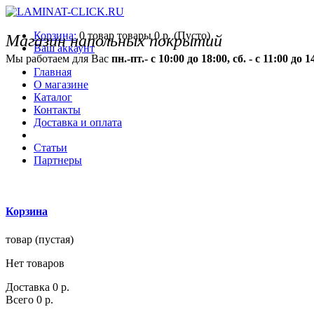
Корзина:
0
товар
товары
0 р.
(Пусто)
Магазин напольных покрытий
Ваш аккаунт
Мы работаем для Вас
пн.-пт.- с 10:00 до 18:00, сб. - с 11:00 до 1
Главная
О магазине
Каталог
Контакты
Доставка и оплата
Статьи
Партнеры
Корзина
товар
(пустая)
Нет товаров
Доставка
0 р.
Всего
0 р.