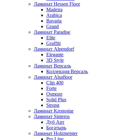
Ламинат Hessen Floor
Madeira
Arabica
Bavaria
Grand
Ламинат Paradise
Elite
Graffiti
Ламинат Alpendorf
Elegante
3D Style
Ламинат Версаль
Коллекция Версаль
Ламинат Alsafloor
Clip 400
Forte
Osmoze
Solid Plus
Strong
Ламинат Kronostar
Ламинат Sinteros
Дуб Арт
Богатырь
Ламинат Holzmeister
Pro Line