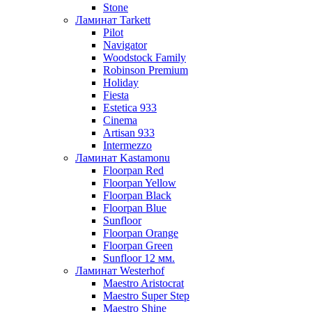
Stone
Ламинат Tarkett
Pilot
Navigator
Woodstock Family
Robinson Premium
Holiday
Fiesta
Estetica 933
Cinema
Artisan 933
Intermezzo
Ламинат Kastamonu
Floorpan Red
Floorpan Yellow
Floorpan Black
Floorpan Blue
Sunfloor
Floorpan Orange
Floorpan Green
Sunfloor 12 мм.
Ламинат Westerhof
Maestro Aristocrat
Maestro Super Step
Maestro Shine