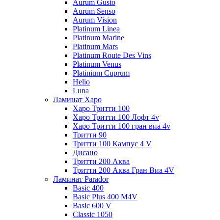
Aurum Gusto
Aurum Senso
Aurum Vision
Platinum Linea
Platinum Marine
Platinum Mars
Platinum Route Des Vins
Platinum Venus
Platinium Cuprum
Helio
Luna
Ламинат Харо
Харо Тритти 100
Харо Тритти 100 Лофт 4v
Харо Тритти 100 гран виа 4v
Тритти 90
Тритти 100 Кампус 4 V
Дисано
Тритти 200 Аква
Тритти 200 Аква Гран Виа 4V
Ламинат Parador
Basic 400
Basic Plus 400 M4V
Basic 600 V
Classic 1050