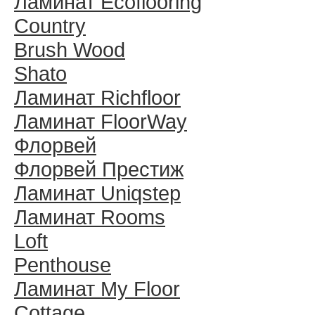
Ламинат Ecoflooring
Country
Brush Wood
Shato
Ламинат Richfloor
Ламинат FloorWay
Флорвей
Флорвей Престиж
Ламинат Uniqstep
Ламинат Rooms
Loft
Penthouse
Ламинат My Floor
Cottage