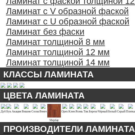
Ламинат с фаской толщиной 1
Ламинат с V образной фаской
Ламинат с U образной фаской
Ламинат без фаски
Ламинат толщиной 8 мм
Ламинат толщиной 12 мм
Ламинат толщиной 14 мм
КЛАССЫ ЛАМИНАТА
ЦВЕТА ЛАМИНАТА
Дуб
Бук
Акация
Вишня
Сосна
Венге
Орех
Клен
Ясень
Тик
Береза
Чёрный
Белый
Серый
Плитка
Мербау
ПРОИЗВОДИТЕЛИ ЛАМИНАТА