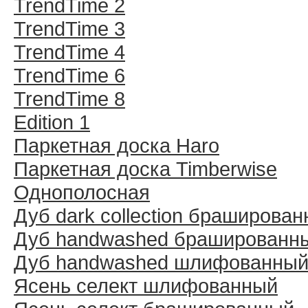
TrendTime 2
TrendTime 3
TrendTime 4
TrendTime 6
TrendTime 8
Edition 1
Паркетная доска Haro
Паркетная доска Timberwise
Однополосная
Дуб dark collection браширова
Дуб handwashed брашированн
Дуб handwashed шлифованны
Ясень селект шлифованный