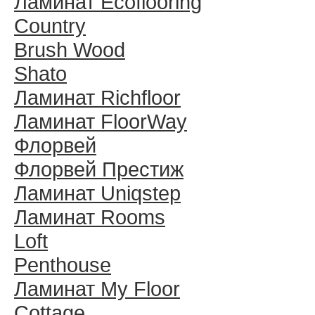
Ламинат Ecoflooring
Country
Brush Wood
Shato
Ламинат Richfloor
Ламинат FloorWay
Флорвей
Флорвей Престиж
Ламинат Uniqstep
Ламинат Rooms
Loft
Penthouse
Ламинат My Floor
Cottage