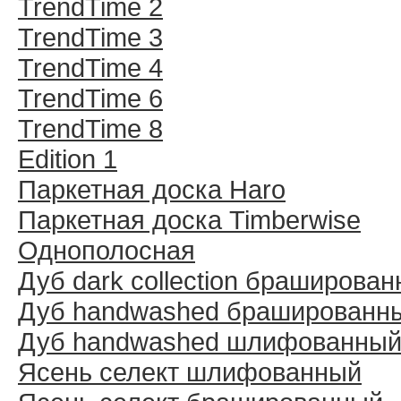
TrendTime 2
TrendTime 3
TrendTime 4
TrendTime 6
TrendTime 8
Edition 1
Паркетная доска Haro
Паркетная доска Timberwise
Однополосная
Дуб dark collection браширова
Дуб handwashed брашированн
Дуб handwashed шлифованны
Ясень селект шлифованный