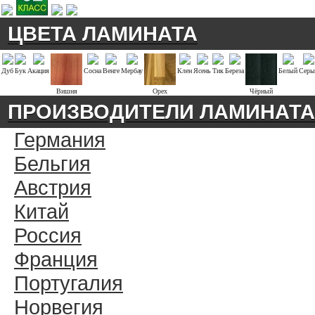
ЦВЕТА ЛАМИНАТА
Дуб
Бук
Акация
Сосна
Венге
Мербау
Клен
Ясень
Тик
Береза
Белый
Серы
Вишня
Орех
Чёрный
ПРОИЗВОДИТЕЛИ ЛАМИНАТА
Германия
Бельгия
Австрия
Китай
Россия
Франция
Португалия
Норвегия