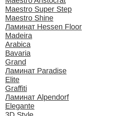
Maestro Aristocrat
Maestro Super Step
Maestro Shine
Ламинат Hessen Floor
Madeira
Arabica
Bavaria
Grand
Ламинат Paradise
Elite
Graffiti
Ламинат Alpendorf
Elegante
3D Style