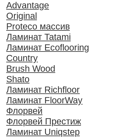
Advantage
Original
Proteco массив
Ламинат Tatami
Ламинат Ecoflooring
Country
Brush Wood
Shato
Ламинат Richfloor
Ламинат FloorWay
Флорвей
Флорвей Престиж
Ламинат Uniqstep